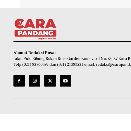
Jam operasional Transjakarta Blok M-
DKI D
Ancol Diperpanpang Pekan Ini
Keseh
Obie
-
08 Agustus 2026 11:00
Ob