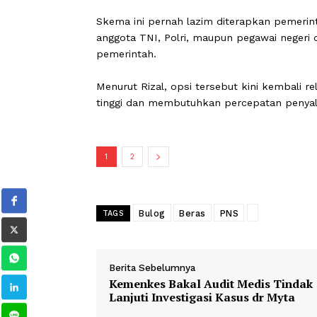
beras Bulog itu berlimpah kami sara
Bulog seperti natura zaman-zaman dah
Rabu (6/5).
Beras natura merupakan skema pembe
atau fasilitas pegawai negara.
Skema ini pernah lazim diterapkan p
anggota TNI, Polri, maupun pegawai ne
pemerintah.
Menurut Rizal, opsi tersebut kini kem
tinggi dan membutuhkan percepatan 
1
2