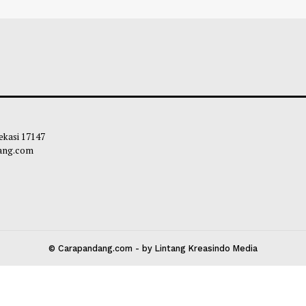
iminta Siapkan Pelayanan
Wamen Nezar: Ka
atan untuk Antisipasi ISPA
Berpikir Kritis d
Generative AI
ie
-
08 Agustus 2026 10:30
Chairul Hidayah
-