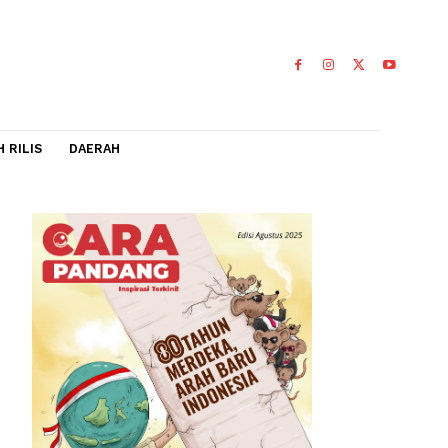
IDEO
FLASH RILIS
DAERAH
ngan atau
0