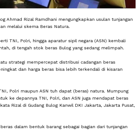
rum Bulog Ahmad Rizal Ramdhani mengungkapkan usulan 
disalurkan melalui skema Beras Natura.
a seperti TNI, Polri, hingga aparatur sipil negara (ASN) 
pemerintah, di tengah stok beras Bulog yang sedang mel
 salah satu strategi mempercepat distribusi cadangan ber
ar meningkat dan harga beras bisa lebih terkendali di ki
u kita TNI, Polri maupun ASN tuh dapat (beras) natura.