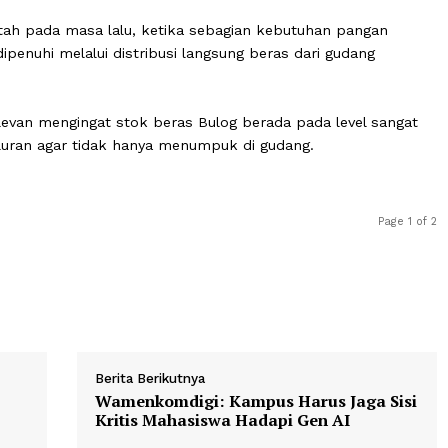
nkan untuk ke depannya TNI, Polri, dan ASN juga mendap
ulu," kata Rizal di Gudang Bulog Kanwil DKI Jakarta, Jak
rian beras dalam bentuk barang sebagai bagian dari tu
emerintah pada masa lalu, ketika sebagian kebutuhan pa
geri dipenuhi melalui distribusi langsung beras dari gud
bali relevan mengingat stok beras Bulog berada pada lev
penyaluran agar tidak hanya menumpuk di gudang.