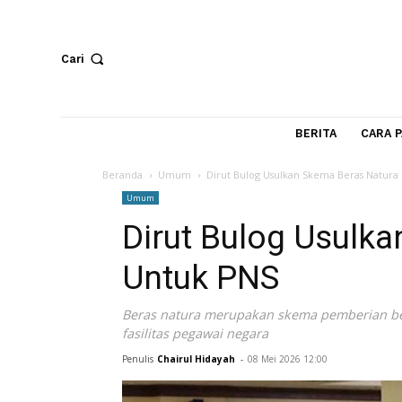
Cari
BERITA
Beranda
Umum
Dirut Bulog Usulkan Skema Bera
Umum
Dirut Bulog Usu
Untuk PNS
Beras natura merupakan skema pemberi
fasilitas pegawai negara
Penulis
Chairul Hidayah
-
08 Mei 2026 12:00