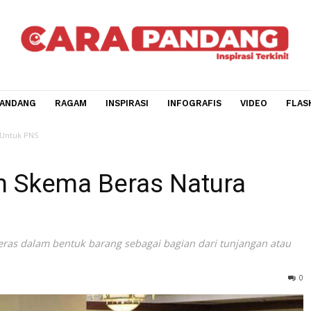
CARA PANDANG
RAGAM
INSPIRASI
INFOGRAFIS
V
s Natura Untuk PNS
lkan Skema Beras Natura
an beras dalam bentuk barang sebagai bagian dari tunja