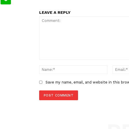
Bulog
Beras
PNS
TAGS
Berita Sebelumnya
Kemenkes Bakal Audit Medis T
Lanjuti Investigasi Kasus dr My
LEAVE A REPLY
Comment: