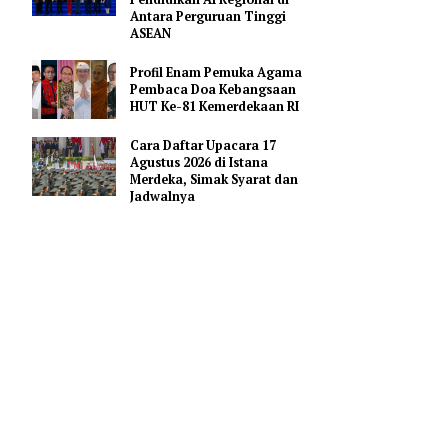
Hoaks Aksi Demonstrasi di
Medsos
Pejabat Indonesia Usulkan
Perdalam Kerja Sama
Pendidikan AI Regional di
Antara Perguruan Tinggi
ASEAN
tunjangan
Profil Enam Pemuka Agama
Pembaca Doa Kebangsaan
HUT Ke-81 Kemerdekaan RI
kembali
Cara Daftar Upacara 17
impah.
Agustus 2026 di Istana
Merdeka, Simak Syarat dan
Jadwalnya
as
saran
 Mumpung