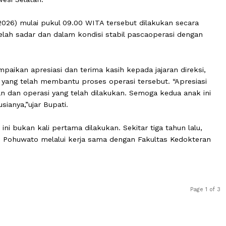
intah Daerah Kabupaten Pohuwato kembali menunjukka
k penderita celah bibir melalui program operasi grati
i asal Pohuwato berhasil menjalani operasi celah bibir d
, Sulawesi Selatan.
(6/5/2026) mulai pukul 09.00 WITA tersebut dilakukan s
 kini telah sadar dan dalam kondisi stabil pascaoperasi 
menyampaikan apresiasi dan terima kasih kepada jajaran d
assar yang telah membantu proses operasi tersebut. “Ap
yanan dan operasi yang telah dilakukan. Semoga kedua 
k seusianya,”ujar Bupati.
bibir ini bukan kali pertama dilakukan. Sekitar tiga tahu
nakan di Pohuwato melalui kerja sama dengan Fakultas Ke
s).