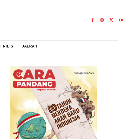
IDEO
FLASH RILIS
DAERAH
ta
is
0