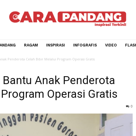
CARA PANDANG
RAGAM
INSPIRASI
INFOGRAFIS
V
Bantu Anak Penderota Celah Bibir Melalui Program Operasi Gratis
to Bantu Anak Pendero
lui Program Operasi Grat