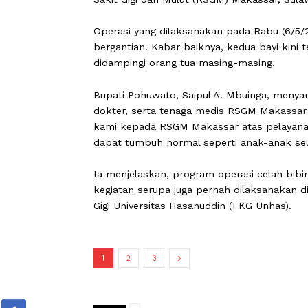
POHUWATO
,
CARAPANDANG
- Pemer
komitmennya dalam membantu anak-ana
warga kurang mampu. Kali ini, dua bay
Sakit Gigi dan Mulut (RSGM) Makassar
Operasi yang dilaksanakan pada Rabu 
bergantian. Kabar baiknya, kedua bayi
didampingi orang tua masing-masing.
Bupati Pohuwato, Saipul A. Mbuinga, 
dokter, serta tenaga medis RSGM Mak
kami kepada RSGM Makassar atas pela
dapat tumbuh normal seperti anak-ana
Ia menjelaskan, program operasi celah 
kegiatan serupa juga pernah dilaksa
Gigi Universitas Hasanuddin (FKG Unha