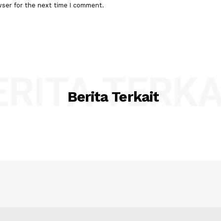
:*
Email:*
his browser for the next time I comment.
BERITA TER
Berita Terkait