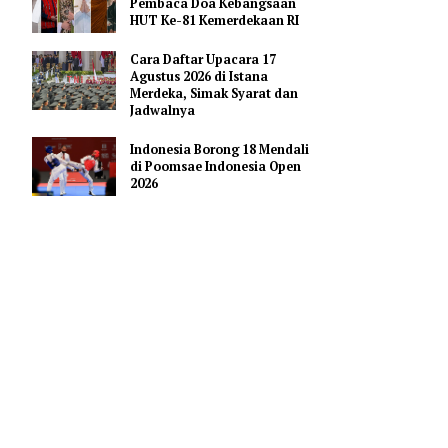
Pendidikan AI Regional di
n
Antara Perguruan Tinggi
ASEAN
s bagi
i Rumah
Profil Enam Pemuka Agama
Pembaca Doa Kebangsaan
HUT Ke-81 Kemerdekaan RI
ecara
Cara Daftar Upacara 17
dengan
Agustus 2026 di Istana
Merdeka, Simak Syarat dan
Jadwalnya
ireksi,
Indonesia Borong 18 Mendali
resiasi
di Poomsae Indonesia Open
2026
anak ini
n lalu,
dokteran